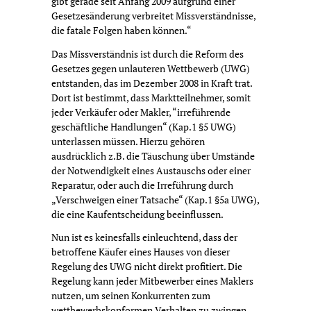
gibt gerade seit Anfang 2009 aufgrund einer
Gesetzesänderung verbreitet Missverständnisse,
die fatale Folgen haben können.“
Das Missverständnis ist durch die Reform des
Gesetzes gegen unlauteren Wettbewerb (UWG)
entstanden, das im Dezember 2008 in Kraft trat.
Dort ist bestimmt, dass Marktteilnehmer, somit
jeder Verkäufer oder Makler, “irreführende
geschäftliche Handlungen“ (Kap.1 §5 UWG)
unterlassen müssen. Hierzu gehören
ausdrücklich z.B. die Täuschung über Umstände
der Notwendigkeit eines Austauschs oder einer
Reparatur, oder auch die Irreführung durch
„Verschweigen einer Tatsache“ (Kap.1 §5a UWG),
die eine Kaufentscheidung beeinflussen.
Nun ist es keinesfalls einleuchtend, dass der
betroffene Käufer eines Hauses von dieser
Regelung des UWG nicht direkt profitiert. Die
Regelung kann jeder Mitbewerber eines Maklers
nutzen, um seinen Konkurrenten zum
wettbewerbskonformen Verhalten zu zwingen.