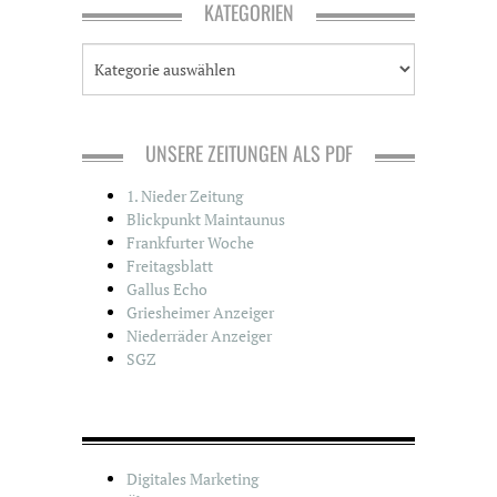
KATEGORIEN
K
a
t
e
g
UNSERE ZEITUNGEN ALS PDF
o
r
1. Nieder Zeitung
i
Blickpunkt Maintaunus
e
Frankfurter Woche
n
Freitagsblatt
Gallus Echo
Griesheimer Anzeiger
Niederräder Anzeiger
SGZ
Digitales Marketing