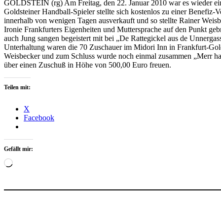
GOLDSTEIN (rg) Am Freitag, den 22. Januar 2010 war es wieder einm
Goldsteiner Handball-Spieler stellte sich kostenlos zu einer Benefiz
innerhalb von wenigen Tagen ausverkauft und so stellte Rainer Weisb
Ironie Frankfurters Eigenheiten und Muttersprache auf den Punkt ge
auch Jung sangen begeistert mit bei „De Rattegickel aus de Unnerga
Unterhaltung waren die 70 Zuschauer im Midori Inn in Frankfurt-Golds
Weisbecker und zum Schluss wurde noch einmal zusammen „Merr hab
über einen Zuschuß in Höhe von 500,00 Euro freuen.
Teilen mit:
X
Facebook
Gefällt mir:
Wird
geladen …