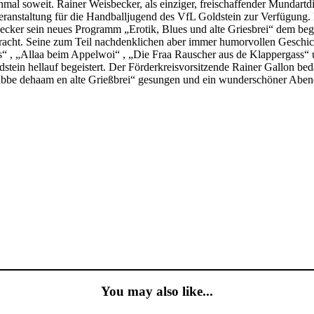
al soweit. Rainer Weisbecker, als einziger, freischaffender Mundart
-Veranstaltung für die Handballjugend des VfL Goldstein zur Verfügung.
ecker sein neues Programm „Erotik, Blues und alte Griesbrei“ dem bege
bracht. Seine zum Teil nachdenklichen aber immer humorvollen Geschi
ss“ , „Allaa beim Appelwoi“ , „Die Fraa Rauscher aus de Klappergass“
tein hellauf begeistert. Der Förderkreisvorsitzende Rainer Gallon beda
be dehaam en alte Grießbrei“ gesungen und ein wunderschöner Abend
You may also like...