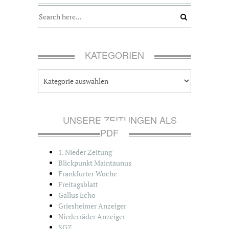
KATEGORIEN
K
a
t
e
g
UNSERE ZEITUNGEN ALS
o
PDF
r
i
1. Nieder Zeitung
e
Blickpunkt Maintaunus
n
Frankfurter Woche
Freitagsblatt
Gallus Echo
Griesheimer Anzeiger
Niederräder Anzeiger
SGZ