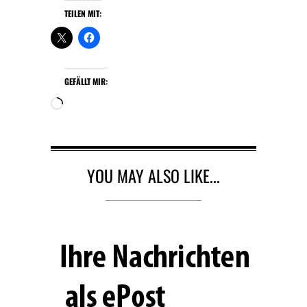
TEILEN MIT:
GEFÄLLT MIR:
W
i
r
d
g
YOU MAY ALSO LIKE...
e
l
a
d
e
n
…