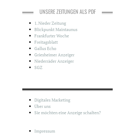
e
g
UNSERE ZEITUNGEN ALS PDF
o
r
1. Nieder Zeitung
i
Blickpunkt Maintaunus
e
Frankfurter Woche
n
Freitagsblatt
Gallus Echo
Griesheimer Anzeiger
Niederräder Anzeiger
SGZ
Digitales Marketing
Über uns
Sie möchten eine Anzeige schalten?
Impressum