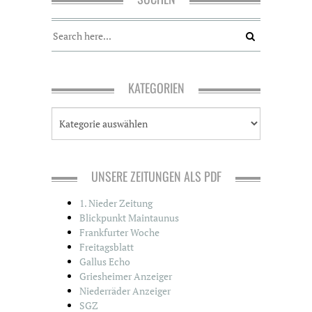
KATEGORIEN
K
a
t
e
g
UNSERE ZEITUNGEN ALS PDF
o
r
1. Nieder Zeitung
i
Blickpunkt Maintaunus
e
Frankfurter Woche
n
Freitagsblatt
Gallus Echo
Griesheimer Anzeiger
Niederräder Anzeiger
SGZ