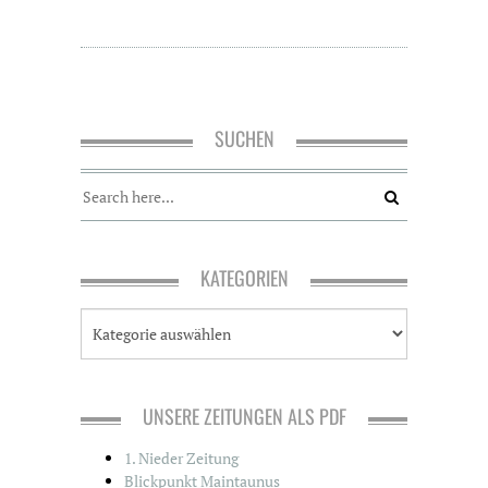
SUCHEN
KATEGORIEN
K
a
t
e
g
UNSERE ZEITUNGEN ALS PDF
o
r
1. Nieder Zeitung
i
Blickpunkt Maintaunus