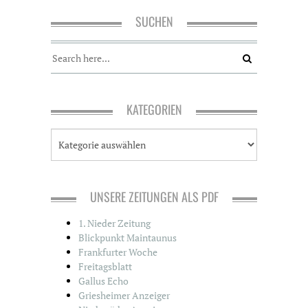
SUCHEN
KATEGORIEN
K
a
t
e
g
UNSERE ZEITUNGEN ALS PDF
o
r
1. Nieder Zeitung
i
Blickpunkt Maintaunus
e
Frankfurter Woche
n
Freitagsblatt
Gallus Echo
Griesheimer Anzeiger