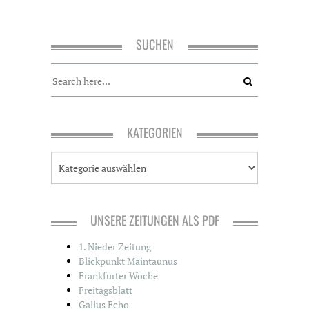
SUCHEN
KATEGORIEN
K
a
t
e
g
UNSERE ZEITUNGEN ALS PDF
o
r
1. Nieder Zeitung
i
Blickpunkt Maintaunus
e
Frankfurter Woche
n
Freitagsblatt
Gallus Echo