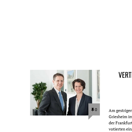
VERT
0
Am gestrigen
Griesheim im
der Frankfur
votierten ei