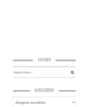
SUCHEN
KATEGORIEN
K
a