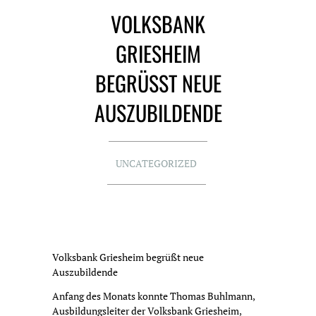
VOLKSBANK
GRIESHEIM
BEGRÜSST NEUE A
USZUBILDENDE
UNCATEGORIZED
Volksbank Griesheim begrüßt neue
Auszubildende
Anfang des Monats konnte Thomas Buhlmann,
Ausbildungsleiter der Volksbank Griesheim,