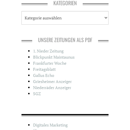
KATEGORIEN
K
a
t
e
g
UNSERE ZEITUNGEN ALS PDF
o
r
1. Nieder Zeitung
i
Blickpunkt Maintaunus
e
Frankfurter Woche
n
Freitagsblatt
Gallus Echo
Griesheimer Anzeiger
Niederräder Anzeiger
SGZ
Digitales Marketing