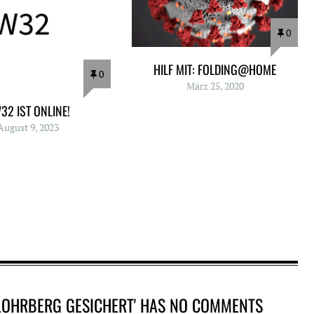
0
HILF MIT: FOLDING@HOME
0
März 25, 2020
32 IST ONLINE!
August 9, 2023
LOHRBERG GESICHERT' HAS NO COMMENTS