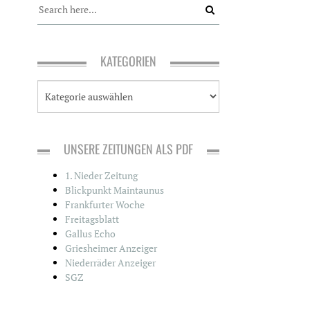
KATEGORIEN
K
a
t
e
g
UNSERE ZEITUNGEN ALS PDF
o
r
1. Nieder Zeitung
i
Blickpunkt Maintaunus
e
Frankfurter Woche
n
Freitagsblatt
Gallus Echo
Griesheimer Anzeiger
Niederräder Anzeiger
SGZ