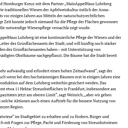
Bad Homburger Kreuz mit dem Partner „MainÄppelHaus Lohrberg
ie traditionellen Wiesen der Apfelweinkultur östlich der Anna-
ts vor einigen Jahren aus Mitteln der naturschutzrechtlichen
ge Zeit konnte jedoch niemand für die Pflege der Flächen gewonnen
die notwendige Wiesenpflege vernachlä ssigt wurde.
pelHaus Lohrberg ist eine kontinuierliche Pflege der Wiesen und der
eiter des Grünflächenamts der Stadt, und will künftig noch stärker
den des Grünflächenamtes haben – mit Unterstützung von
hädigten Obstbäume nachgepflanzt. Die Bäume hat die Stadt bereit
sehr aufwändig und erfordert einen hohen Zeitaufwand“, sagt der
uch wenn bei den hochstämmigen Bäumen erst in einigen Jahren eine
nproduktion auf dem Lohrberg weiterhin gesichert werden. Das
mt etwa 11 Hektar Streuobstflächen in Frankfurt, insbesondere am
azitäten jetzt am oberen Limit“, sagt Weinrich, „aber wir gehen
h solche Aktionen auch einen Auftrieb für die bessere Nutzung von
ganzen Region.
bstwiese“ im Stadtgebiet zu erhalten und zu fördern. Bürger und
ich mit Fragen zur Pflege, Pacht und Förderung von Streuobstwiesen