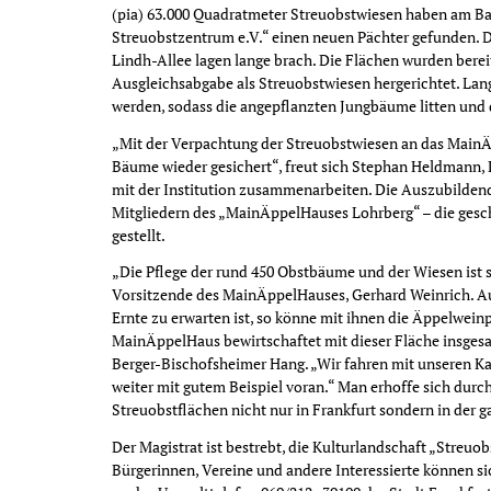
(pia) 63.000 Quadratmeter Streuobstwiesen haben am 
Streuobstzentrum e.V.“ einen neuen Pächter gefunden. D
Lindh-Allee lagen lange brach. Die Flächen wurden berei
Ausgleichsabgabe als Streuobstwiesen hergerichtet. Lan
werden, sodass die angepflanzten Jungbäume litten und 
„Mit der Verpachtung der Streuobstwiesen an das MainÄp
Bäume wieder gesichert“, freut sich Stephan Heldmann, L
mit der Institution zusammenarbeiten. Die Auszubilden
Mitgliedern des „MainÄppelHauses Lohrberg“ – die gesc
gestellt.
„Die Pflege der rund 450 Obstbäume und der Wiesen ist 
Vorsitzende des MainÄppelHauses, Gerhard Weinrich. A
Ernte zu erwarten ist, so könne mit ihnen die Äppelwei
MainÄppelHaus bewirtschaftet mit dieser Fläche insgesa
Berger-Bischofsheimer Hang. „Wir fahren mit unseren Kap
weiter mit gutem Beispiel voran.“ Man erhoffe sich durc
Streuobstflächen nicht nur in Frankfurt sondern in der 
Der Magistrat ist bestrebt, die Kulturlandschaft „Streuo
Bürgerinnen, Vereine und andere Interessierte können s