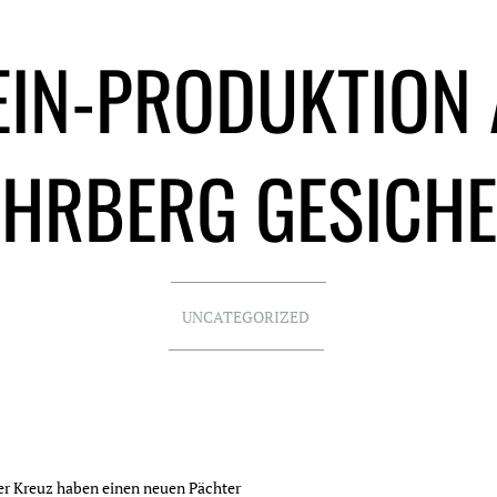
EIN-PRODUKTION 
HRBERG GESICH
UNCATEGORIZED
r Kreuz haben einen neuen Pächter