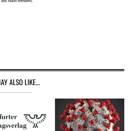
rt am Main wenden.
AY ALSO LIKE...