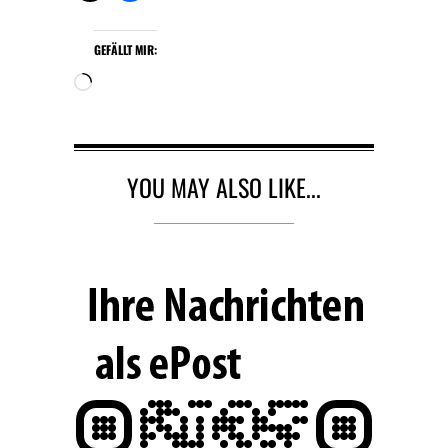
GEFÄLLT MIR:
W
i
r
d
g
YOU MAY ALSO LIKE...
e
l
a
d
e
n
…