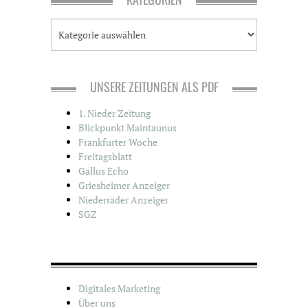
K
a
t
e
g
UNSERE ZEITUNGEN ALS PDF
o
r
1. Nieder Zeitung
i
Blickpunkt Maintaunus
e
Frankfurter Woche
n
Freitagsblatt
Gallus Echo
Griesheimer Anzeiger
Niederräder Anzeiger
SGZ
Digitales Marketing
Über uns