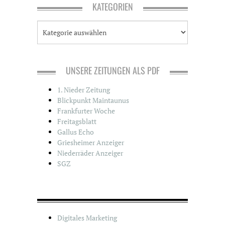
KATEGORIEN
K
a
t
e
g
UNSERE ZEITUNGEN ALS PDF
o
r
1. Nieder Zeitung
i
Blickpunkt Maintaunus
e
Frankfurter Woche
n
Freitagsblatt
Gallus Echo
Griesheimer Anzeiger
Niederräder Anzeiger
SGZ
Digitales Marketing