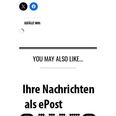
GEFÄLLT MIR:
W
i
r
d
g
YOU MAY ALSO LIKE...
e
l
a
d
e
n
…