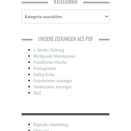
KATEGORIEN
K
a
t
e
g
UNSERE ZEITUNGEN ALS PDF
o
r
1. Nieder Zeitung
i
Blickpunkt Maintaunus
e
Frankfurter Woche
n
Freitagsblatt
Gallus Echo
Griesheimer Anzeiger
Niederräder Anzeiger
SGZ
Digitales Marketing
Über uns