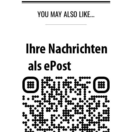
d
g
YOU MAY ALSO LIKE...
e
l
a
d
e
n
…