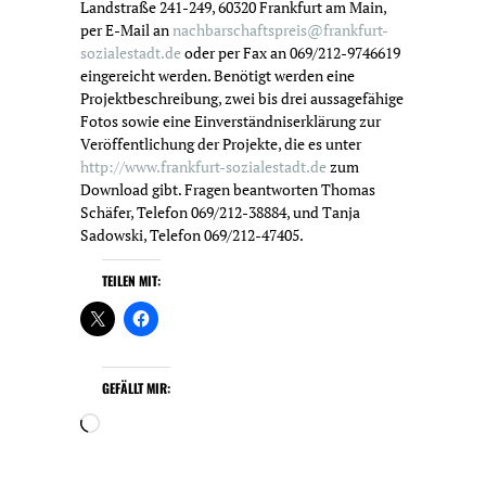
Landstraße 241-249, 60320 Frankfurt am Main,
per E-Mail an
nachbarschaftspreis@frankfurt-
sozialestadt.de
oder per Fax an 069/212-9746619
eingereicht werden. Benötigt werden eine
Projektbeschreibung, zwei bis drei aussagefähige
Fotos sowie eine Einverständniserklärung zur
Veröffentlichung der Projekte, die es unter
http://www.frankfurt-sozialestadt.de
zum
Download gibt. Fragen beantworten Thomas
Schäfer, Telefon 069/212-38884, und Tanja
Sadowski, Telefon 069/212-47405.
TEILEN MIT:
GEFÄLLT MIR:
W
i
r