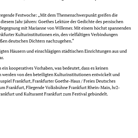
anregende Festwoche: „Mit dem Themenschwerpunkt greifen die
in diesem Jahr jähren: Goethes Lektüre der Gedichte des persischen
te Begegnung mit Marianne von Willemer. Mit einem höchst spannenden
furter Kulturinstitutionen ein, den vielfältigen Verbindungen
oßen deutschen Dichters nachzugehen.“
igten Häusern und einschlägigen städtischen Einrichtungen aus und
ar.
 ein kooperatives Vorhaben, was bedeutet, dass es keinen
n werden von den beteiligten Kulturinstitutionen entwickelt und
auspiel Frankfurt, Frankfurter Goethe-Haus / Freies Deutsches
um Frankfurt, Fliegende Volksbühne Frankfurt Rhein-Main, hr2-
Frankfurt und Kulturamt Frankfurt zum Festival gebündelt.