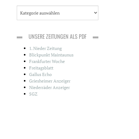
K
a
t
e
g
UNSERE ZEITUNGEN ALS PDF
o
r
1. Nieder Zeitung
i
Blickpunkt Maintaunus
e
Frankfurter Woche
n
Freitagsblatt
Gallus Echo
Griesheimer Anzeiger
Niederräder Anzeiger
SGZ