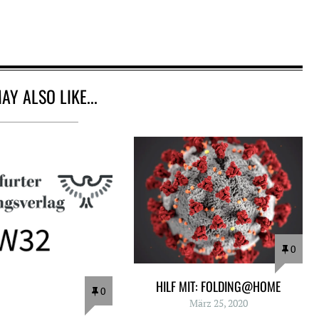
AY ALSO LIKE...
0
HILF MIT: FOLDING@HOME
0
März 25, 2020