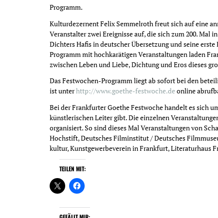
Programm.
Kulturdezernent Felix Semmelroth freut sich auf eine 
Veranstalter zwei Ereignisse auf, die sich zum 200. Mal 
Dichters Hafis in deutscher Übersetzung und seine ers
Programm mit hochkarätigen Veranstaltungen laden Frank
zwischen Leben und Liebe, Dichtung und Eros dieses gr
Das Festwochen-Programm liegt ab sofort bei den beteil
ist unter
http://www.goethe-festwoche.de
online abrufb
Bei der Frankfurter Goethe Festwoche handelt es sich um
künstlerischen Leiter gibt. Die einzelnen Veranstaltunge
organisiert. So sind dieses Mal Veranstaltungen von Sch
Hochstift, Deutsches Filminstitut / Deutsches Filmmuse
kultur, Kunstgewerbeverein in Frankfurt, Literaturhaus 
TEILEN MIT:
GEFÄLLT MIR: