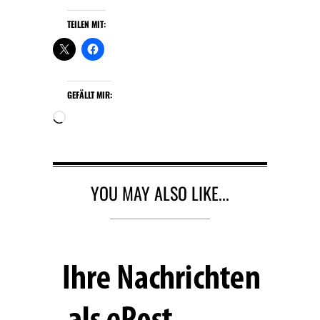
TEILEN MIT:
GEFÄLLT MIR:
W
i
r
d
g
YOU MAY ALSO LIKE...
e
l
a
d
e
n
…