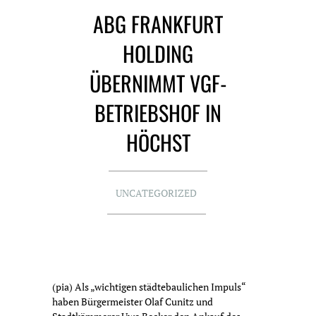
ABG FRANKFURT
HOLDING
ÜBERNIMMT VGF-
BETRIEBSHOF IN
HÖCHST
UNCATEGORIZED
(pia) Als „wichtigen städtebaulichen Impuls“
haben Bürgermeister Olaf Cunitz und