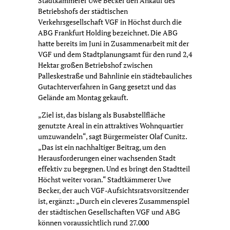
Stadtkämmerer Uwe Becker den Ankauf des
Betriebshofs der städtischen
Verkehrsgesellschaft VGF in Höchst durch die
ABG Frankfurt Holding bezeichnet. Die ABG
hatte bereits im Juni in Zusammenarbeit mit der
VGF und dem Stadtplanungsamt für den rund 2,4
Hektar großen Betriebshof zwischen
Palleskestraße und Bahnlinie ein städtebauliches
Gutachterverfahren in Gang gesetzt und das
Gelände am Montag gekauft.
„Ziel ist, das bislang als Busabstellfläche
genutzte Areal in ein attraktives Wohnquartier
umzuwandeln“, sagt Bürgermeister Olaf Cunitz.
„Das ist ein nachhaltiger Beitrag, um den
Herausforderungen einer wachsenden Stadt
effektiv zu begegnen. Und es bringt den Stadtteil
Höchst weiter voran.“ Stadtkämmerer Uwe
Becker, der auch VGF-Aufsichtsratsvorsitzender
ist, ergänzt: „Durch ein cleveres Zusammenspiel
der städtischen Gesellschaften VGF und ABG
können voraussichtlich rund 27.000