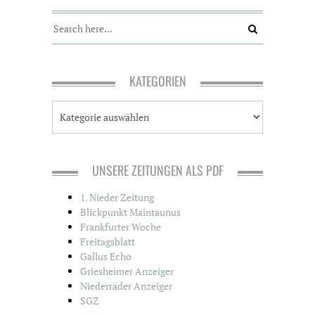
KATEGORIEN
K
a
t
e
g
UNSERE ZEITUNGEN ALS PDF
o
r
1. Nieder Zeitung
i
Blickpunkt Maintaunus
e
Frankfurter Woche
n
Freitagsblatt
Gallus Echo
Griesheimer Anzeiger
Niederräder Anzeiger
SGZ