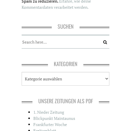
Spam zu reduzieren.
Erfahre, wie deine
Kommentardaten verarbeitet werden.
SUCHEN
KATEGORIEN
K
a
t
e
g
UNSERE ZEITUNGEN ALS PDF
o
r
1. Nieder Zeitung
i
Blickpunkt Maintaunus
e
Frankfurter Woche
n
Freitagsblatt